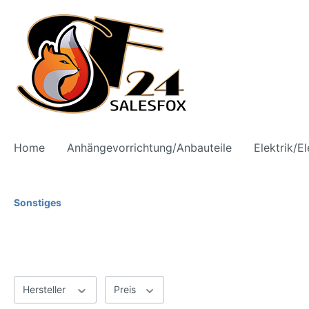
Home
Anhängevorrichtung/Anbauteile
Elektrik/E
Zur Kategorie Räder/Reifen
Sonstiges
PKW
Transpo
Sommerreifen
Somm
Winterreifen
Winte
Hersteller
Preis
Ganzjahresreifen