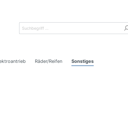
lektroantrieb
Räder/Reifen
Sonstiges
rter
LKW
erreifen
Sommerreifen
rreifen
Winterreifen